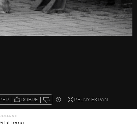
PER
DOBRE
PEŁNY EKRAN
DODANE
16 lat temu