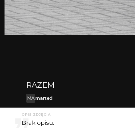
RAZEM
MA
marted
OPIS ZDJĘCIA
Brak opisu.