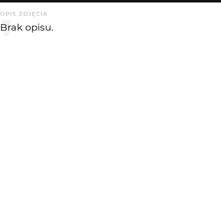
OPIS ZDJĘCIA
Brak opisu.
KOMENTARZE
WYSYŁAM
Qba K.
16 lat temu
QK
świetne ! był pomysł...i wykonanie tez bardzo dobre ! ;)
Darek1967
16 lat temu
Mało ciekawe, masz o wiele lepsze na pf
KATEGORIA
DODANE
Reporterskie
16 lat temu