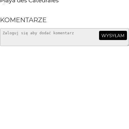
Playa des Catedrales
KOMENTARZE
WYSYŁAM
kobranoche
16 lat temu
:)
seti
16 lat temu
SE
zgaduję : na slajdzie robiłeś najpierw :)
Yuki
16 lat temu
YU
++
Emilian Snarski
16 lat temu
ES
Mam to tez na slajdzie:-) tam powinno byc ciut lepiej z