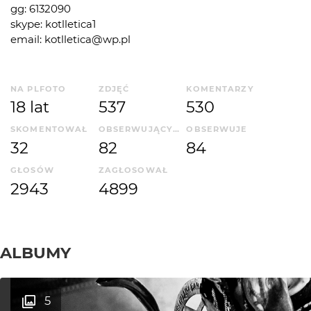
gg: 6132090
skype: kotlletica1
email: kotlletica@wp.pl
NA PLFOTO
ZDJĘĆ
KOMENTARZY
18 lat
537
530
SKOMENTOWAŁ
OBSERWUJĄCYCH
OBSERWUJE
32
82
84
GŁOSÓW
ZAGŁOSOWAŁ
2943
4899
ALBUMY
5