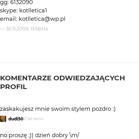
gg: 6132090
skype: kotlletica1
email: kotlletica@wp.pl
—
30.11.2009, 13:58:04
KOMENTARZE ODWIEDZAJĄCYCH
PROFIL
zaskakujesz mnie swoim stylem pozdro :)
dudi50
12 lat temu
no proszę ;)) dzień dobry \m/