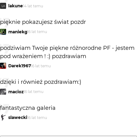
lakune
14 lat temu
LA
pięknie pokazujesz świat pozdr
maniekg
16 lat temu
podziwiam Twoje piękne różnorodne PF - jestem
pod wrażeniem ! :) pozdrawiam
Darek1967
16 lat temu
dzięki i również pozdrawiam:)
macioz
16 lat temu
fantastyczna galeria
slawecki
16 lat temu