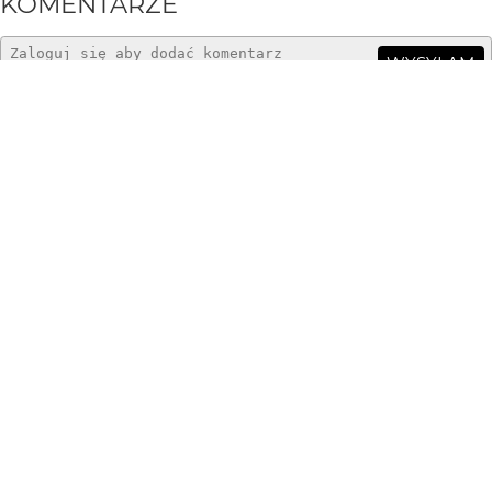
KOMENTARZE
WYSYŁAM
nastka1101
16 lat temu
Fajne kolorki.
makkk75
16 lat temu
MA
ładne
Bartholomeus
16 lat temu
:)
MałaIw
16 lat temu
Marzenia się spełniają, przekonałam się o tym :)
Bartholomeus
16 lat temu
Dawno Cię nie było..., ja też marzę o wyprawie