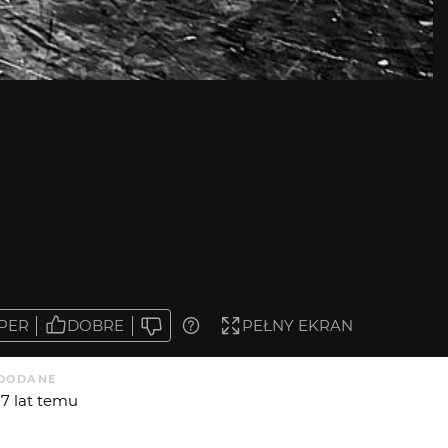
PER
DOBRE
PEŁNY EKRAN
DODANE
17 lat temu