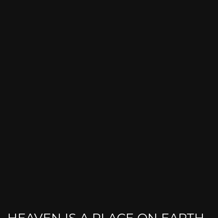
HEAVEN IS A PLACE ON EARTH