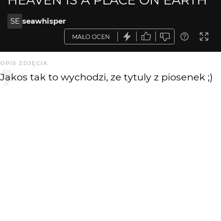
SE
seawhisper
MAŁO OCEN
OPIS ZDJĘCIA
Jakos tak to wychodzi, ze tytuly z piosenek ;)
KOMENTARZE
WYSYŁAM
Fubuki
17 lat temu
świetne
jasminee1
17 lat temu