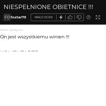
NIESPEŁNIONE OBIETNICE !!!
FO
foxter79
MAŁO OCEN
OPIS ZDJĘCIA
On jest wszystkiemu winien !!!
KOMENTARZE
WYSYŁAM
foxter79
17 lat temu
FO
Taki żeby nikt nie wiedział jaki.
Michał
17 lat temu
MI