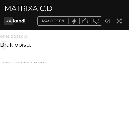
MATRIXA C.D
KA
kandi
MAŁO OCEN
OPIS ZDJĘCIA
Brak opisu.
KOMENTARZE
WYSYŁAM
kandi
17 lat temu
KA
jestem anty-nasza-klasa;)
mateusz_baj
17 lat temu
MA