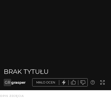
BRAK TYTUŁU
GR
grasper
MAŁO OCEN
OPIS ZDJĘCIA
Brak opisu.