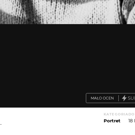
SU
MAŁO OCEN
KATEGORIA
DO
Portret
18
.