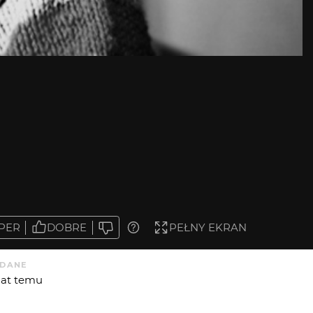
PER
DOBRE
PEŁNY EKRAN
DANE
 lat temu