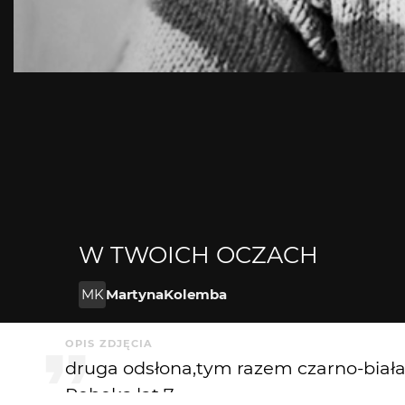
W TWOICH OCZACH
MK
MartynaKolemba
OPIS ZDJĘCIA
druga odsłona,tym razem czarno-biała
Rebeka,lat 7.