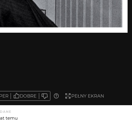
PER
DOBRE
PEŁNY EKRAN
DANE
 lat temu