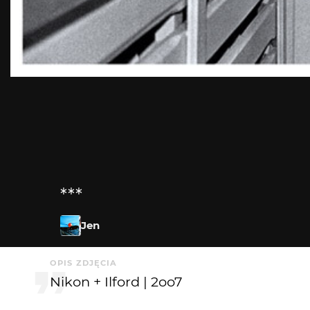
***
Jen
OPIS ZDJĘCIA
Nikon + Ilford | 2oo7