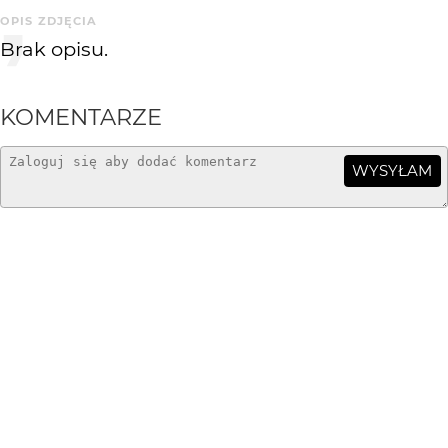
OPIS ZDJĘCIA
Brak opisu.
KOMENTARZE
WYSYŁAM
vSpectrum
19 lat temu
VS
możliwe:), nie dane mi chyba HDR-ować, nie wyjszło:)
mariusz65
19 lat temu
To ruiny zamku Diabła Weneckiego?
Raals
19 lat temu
Czemu dajesz 64 kB jeśli można 200? Całość okrutnie
na jakości traci...