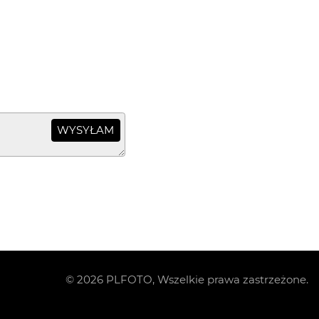
WYSYŁAM
©
2026
PLFOTO, Wszelkie prawa zastrzeżone.