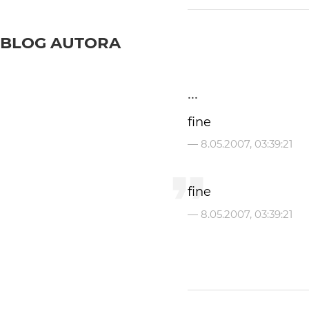
BLOG AUTORA
...
fine
—
8.05.2007, 03:39:21
fine
—
8.05.2007, 03:39:21