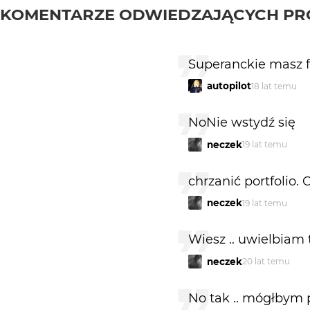
KOMENTARZE ODWIEDZAJĄCYCH PR
Superanckie masz f
autopilot
18 lat temu
NoNie wstydź się
neczek
19 lat temu
chrzanić portfolio.
neczek
19 lat temu
Wiesz .. uwielbiam 
neczek
20 lat temu
No tak .. mógłbym 