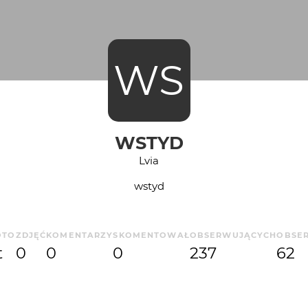
WS
WSTYD
Lvia
wstyd
OTO
ZDJĘĆ
KOMENTARZY
SKOMENTOWAŁ
OBSERWUJĄCYCH
OBSE
t
0
0
0
237
62