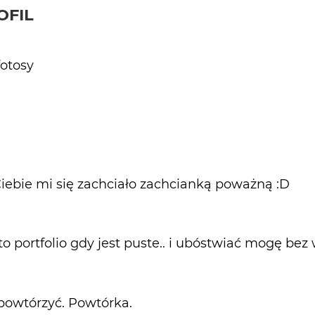
OFIL
otosy
 Ciebie mi się zachciało zachcianką poważną :D
to portfolio gdy jest puste.. i ubóstwiać mogę bez 
powtórzyć. Powtórka.