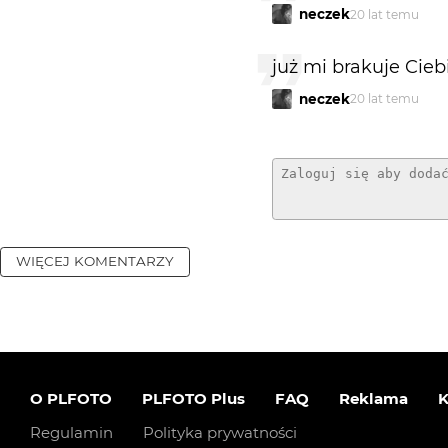
neczek
20 lat temu
już mi brakuje Cie
neczek
20 lat temu
WIĘCEJ KOMENTARZY
O PLFOTO
PLFOTO Plus
FAQ
Reklama
K
Regulamin
Polityka prywatności