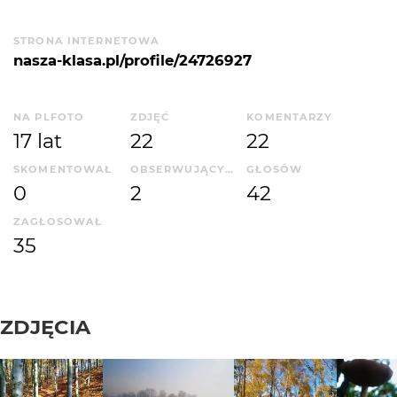
STRONA INTERNETOWA
nasza-klasa.pl/profile/24726927
NA PLFOTO
ZDJĘĆ
KOMENTARZY
17 lat
22
22
SKOMENTOWAŁ
OBSERWUJĄCYCH
GŁOSÓW
0
2
42
ZAGŁOSOWAŁ
35
ZDJĘCIA