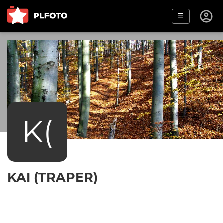
☰
K(
KAI (TRAPER)