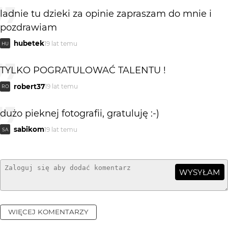
ladnie tu dzieki za opinie zapraszam do mnie i
pozdrawiam
hubetek
19 lat temu
HU
TYLKO POGRATULOWAĆ TALENTU !
robert37
19 lat temu
RO
dużo pieknej fotografii, gratuluję :-)
sabikom
19 lat temu
SA
WYSYŁAM
WIĘCEJ KOMENTARZY