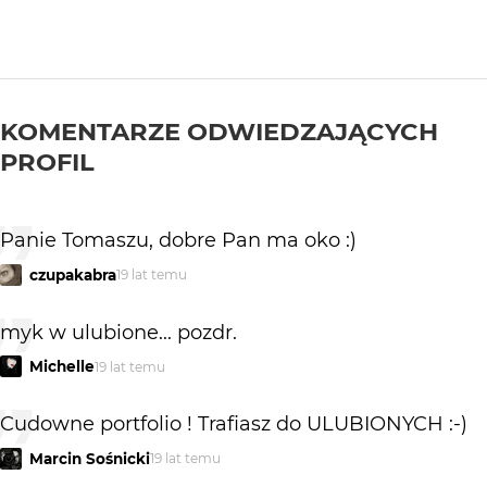
KOMENTARZE ODWIEDZAJĄCYCH
PROFIL
Panie Tomaszu, dobre Pan ma oko :)
czupakabra
19 lat temu
myk w ulubione... pozdr.
Michelle
19 lat temu
Cudowne portfolio ! Trafiasz do ULUBIONYCH :-)
Marcin Sośnicki
19 lat temu