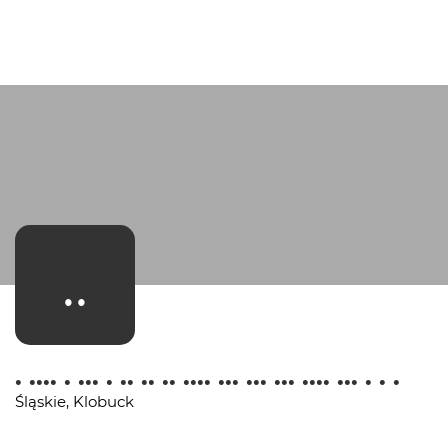
..
. .... . ... . .. .. .. .... ... ... ... .... ... . . .
Śląskie, Klobuck