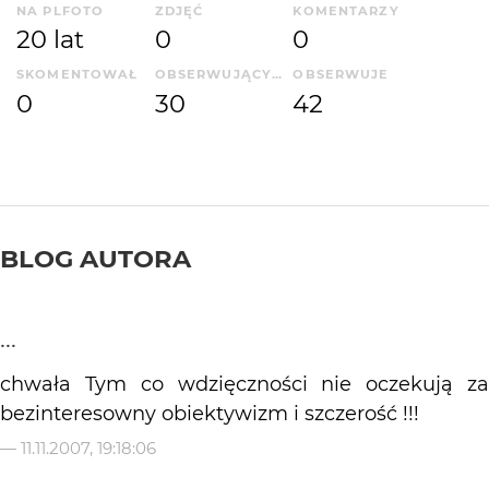
NA PLFOTO
ZDJĘĆ
KOMENTARZY
20 lat
0
0
SKOMENTOWAŁ
OBSERWUJĄCYCH
OBSERWUJE
0
30
42
BLOG AUTORA
...
chwała Tym co wdzięczności nie oczekują za
bezinteresowny obiektywizm i szczerość !!!
—
11.11.2007, 19:18:06