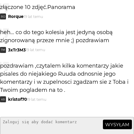
złączone 10 zdjęć.Panorama
Rorque
19 lat temu
RO
heh... co do tego kolesia jest jedyną osobą
zignorowaną przeze mnie ;) pozdrawiam
3xTr3M3
19 lat temu
TM
pozdrawiam ,czytalem kilka komentarzy jakie
pisales do niejakiego Ruuda odnosnie jego
komentarzy i w zupelnosci zgadzam sie z Toba i
Twoim pogladem na to .
kristof70
19 lat temu
KR
WYSYŁAM