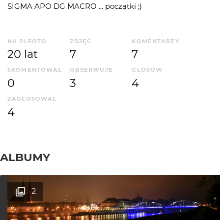
SIGMA APO DG MACRO ... początki ;)
NA PLFOTO
ZDJĘĆ
KOMENTARZY
20 lat
7
7
SKOMENTOWAŁ
OBSERWUJE
GŁOSÓW
0
3
4
ZAGŁOSOWAŁ
4
ALBUMY
2