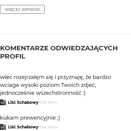
WIĘCEJ WPISÓW
KOMENTARZE ODWIEDZAJĄCYCH
PROFIL
wiec rozejrzałęm się i przyznaję, że bardzo
wciaga wysoki poziom Twoich zdjeć,
jednocześnie wszechstronność :)
Liść Schabowy
19 lat temu
kukam prewencyjnie ;)
Liść Schabowy
19 lat temu