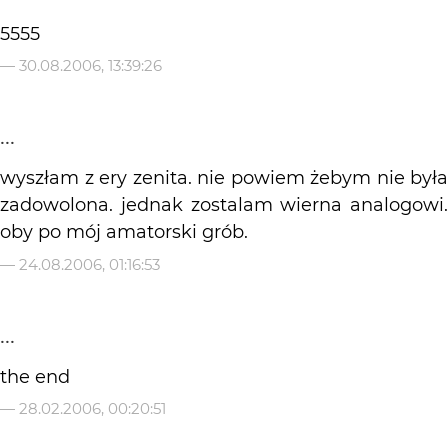
5555
—
30.08.2006, 13:39:26
...
wyszłam z ery zenita. nie powiem żebym nie była
zadowolona. jednak zostalam wierna analogowi.
oby po mój amatorski grób.
—
24.08.2006, 01:16:53
...
the end
—
28.02.2006, 00:20:51