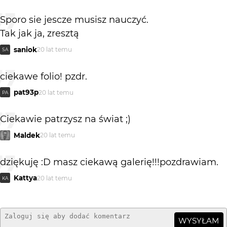
Sporo sie jescze musisz nauczyć.
Tak jak ja, zresztą
saniok
20 lat temu
SA
ciekawe folio! pzdr.
pat93p
20 lat temu
PA
Ciekawie patrzysz na świat ;)
Maldek
20 lat temu
dziękuję :D masz ciekawą galerię!!!pozdrawiam.
Kattya
20 lat temu
KA
WYSYŁAM