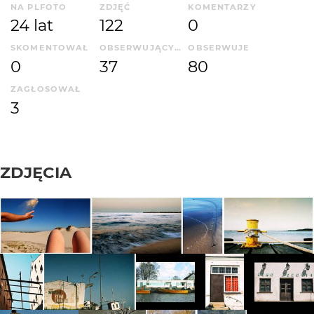
NA PLFOTO
ZDJĘĆ
KOMENTARZY
24 lat
122
0
SKOMENTOWAŁ
OBSERWUJĄCYCH
OBSERWUJE
0
37
80
ZAGŁOSOWAŁ
3
ZDJĘCIA