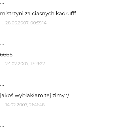
...
mistrzyni za ciasnych kadrufff
—
28.06.2007, 00:55:14
...
6666
—
24.02.2007, 17:19:27
...
jakoś wyblakłam tej zimy :/
—
14.02.2007, 21:41:48
...