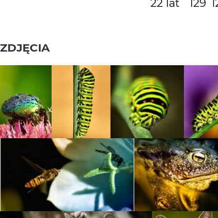
22 lat
129
1
ZDJĘCIA