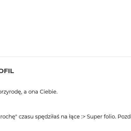
OFIL
rzyrodę, a ona Ciebie.
"trochę" czasu spędziłaś na łące :> Super folio. Po