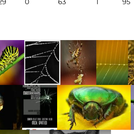
29
0
63
1
95