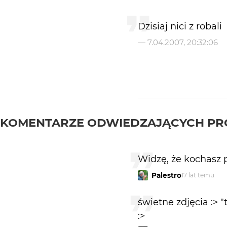
Dzisiaj nici z robali
—
7.04.2007, 20:32:06
KOMENTARZE ODWIEDZAJĄCYCH PR
Widzę, że kochasz p
Palestro
17 lat temu
świetne zdjęcia :> 
:>