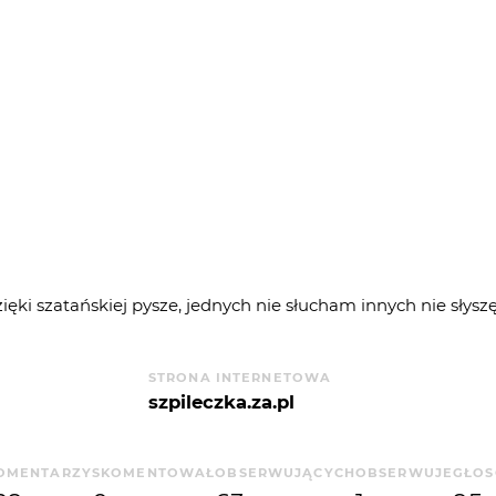
ięki szatańskiej pysze, jednych nie słucham innych nie słysz
STRONA INTERNETOWA
szpileczka.za.pl
OMENTARZY
SKOMENTOWAŁ
OBSERWUJĄCYCH
OBSERWUJE
GŁO