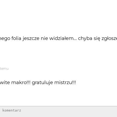
o folia jeszcze nie widziałem... chyba się zgłoszę
t temu
ite makro!!! gratuluje mistrzu!!!