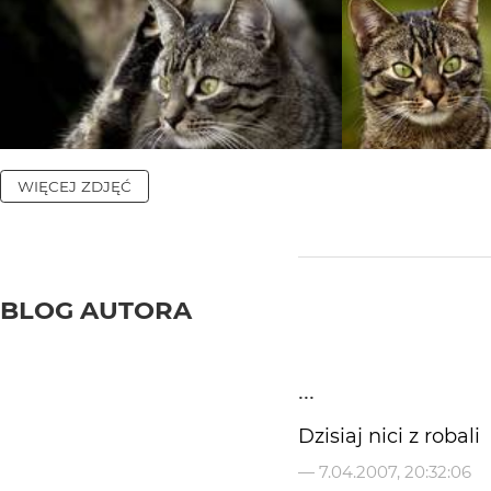
WIĘCEJ ZDJĘĆ
BLOG AUTORA
...
Dzisiaj nici z robali
—
7.04.2007, 20:32:06