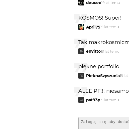
deucee
19 lat temu
KOSMOS! Super!
April75
19 lat temu
Tak makrokosmiczneg
envitto
19 lat temu
EN
piękne portfolio
PieknaSzyszunia
19 la
PS
ALEE PF!!! niesamow
pat93p
19 lat temu
PA