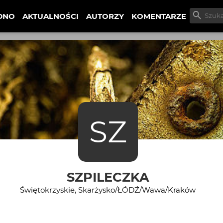
DNO
AKTUALNOŚCI
AUTORZY
KOMENTARZE
SZ
SZPILECZKA
Świętokrzyskie, Skarżysko/ŁÓDŹ/Wawa/Kraków