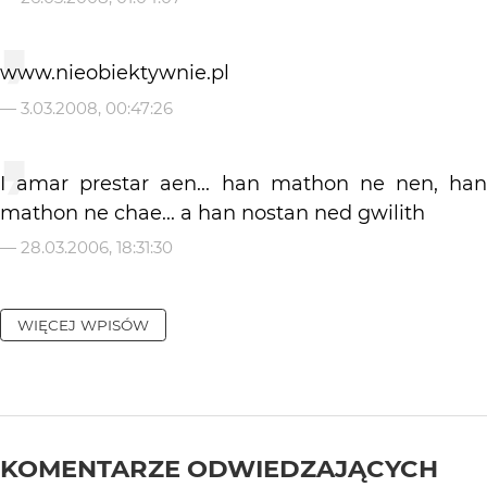
www.nieobiektywnie.pl
—
3.03.2008, 00:47:26
I amar prestar aen... han mathon ne nen, han
mathon ne chae... a han nostan ned gwilith
—
28.03.2006, 18:31:30
WIĘCEJ WPISÓW
KOMENTARZE ODWIEDZAJĄCYCH