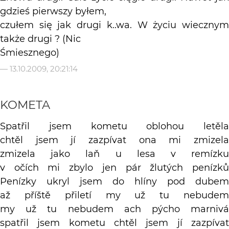
gdzieś pierwszy byłem,
czułem się jak drugi k..wa. W życiu wiecznym
także drugi ? (Nic
Śmiesznego)
—
13.10.2009, 20:21:14
KOMETA
Spatřil jsem kometu oblohou letěla
chtěl jsem jí zazpívat ona mi zmizela
zmizela jako laň u lesa v remízku
v očích mi zbylo jen pár žlutých penízků
Penízky ukryl jsem do hlíny pod dubem
až příště přiletí my už tu nebudem
my už tu nebudem ach pýcho marnivá
spatřil jsem kometu chtěl jsem jí zazpívat