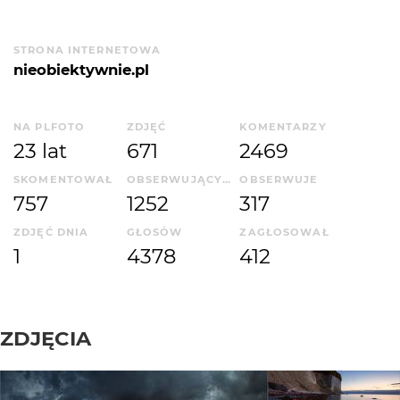
STRONA INTERNETOWA
nieobiektywnie.pl
NA PLFOTO
ZDJĘĆ
KOMENTARZY
23 lat
671
2469
SKOMENTOWAŁ
OBSERWUJĄCYCH
OBSERWUJE
757
1252
317
ZDJĘĆ DNIA
GŁOSÓW
ZAGŁOSOWAŁ
1
4378
412
ZDJĘCIA