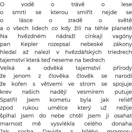
O vodě o trávě o lese
o smrti se kterou smířit nejde se
o lásce o zradě o světě
a o všech lidech co kdy žili na téhle planetě
Na hvězdném nádraží cinkají vagóny
pan Kepler rozepsal nebeské zákony
hledal až nalezl v hvězdářských triedrech
tajemství která teď neseme na bedrech
Velká a odvěká tajemství přírody
že jenom z člověka člověk se narodí
že kořen s větvemi ve strom se spojuje
krev našich nadějí vesmírem putuje
Spatřil jsem kometu byla jak reliéf
zpod rukou umělce který už nežije
šplhal jsem do nebe chtěl jsem ji osahat
marnost mě vysvlékla celého donaha
Jak socha Davida z bílého mramoru