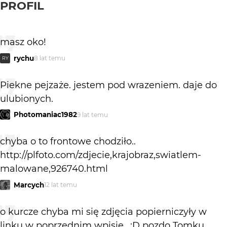
PROFIL
masz oko!
rychu
8 lat temu
RY
Piekne pejzaże. jestem pod wrazeniem. daje do
ulubionych.
Photomaniac1982
9 lat temu
chyba o to frontowe chodziło..
http://plfoto.com/zdjecie,krajobraz,swiatlem-
malowane,926740.html
Marcych
12 lat temu
o kurcze chyba mi się zdjęcia popierniczyły w
linku w poprzednim wpisie.. :D pozdo Tomku..