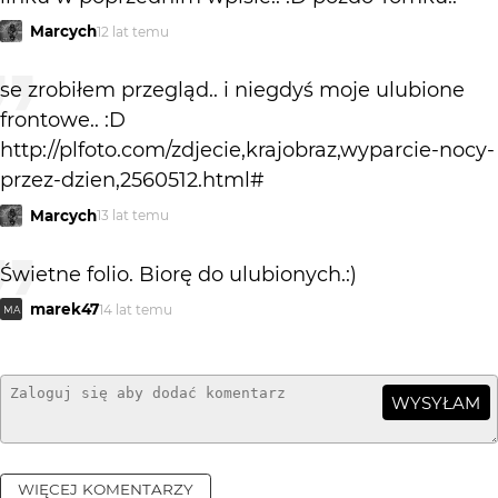
Marcych
12 lat temu
se zrobiłem przegląd.. i niegdyś moje ulubione
frontowe.. :D
http://plfoto.com/zdjecie,krajobraz,wyparcie-nocy-
przez-dzien,2560512.html#
Marcych
13 lat temu
Świetne folio. Biorę do ulubionych.:)
marek47
14 lat temu
MA
WYSYŁAM
WIĘCEJ KOMENTARZY