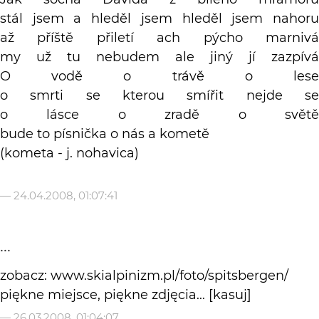
stál jsem a hleděl jsem hleděl jsem nahoru
až příště přiletí ach pýcho marnivá
my už tu nebudem ale jiný jí zazpívá
O vodě o trávě o lese
o smrti se kterou smířit nejde se
o lásce o zradě o světě
bude to písnička o nás a kometě
(kometa - j. nohavica)
—
24.04.2008, 01:07:41
...
zobacz: www.skialpinizm.pl/foto/spitsbergen/
piękne miejsce, piękne zdjęcia... [kasuj]
—
26.03.2008, 01:04:07