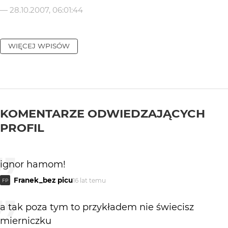
—
28.10.2007, 06:01:44
WIĘCEJ WPISÓW
KOMENTARZE ODWIEDZAJĄCYCH
PROFIL
ignor hamom!
Franek_bez picu
16 lat temu
FP
a tak poza tym to przykładem nie świecisz
mierniczku