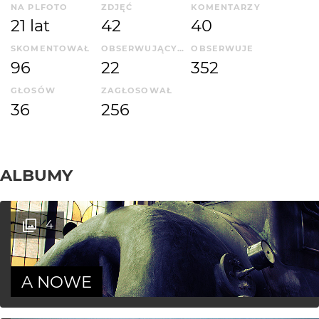
NA PLFOTO
ZDJĘĆ
KOMENTARZY
21 lat
42
40
SKOMENTOWAŁ
OBSERWUJĄCYCH
OBSERWUJE
96
22
352
GŁOSÓW
ZAGŁOSOWAŁ
36
256
ALBUMY
4
A NOWE