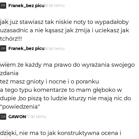
Franek_bez picu
16 lat temu
FP
jak juz stawiasz tak niskie noty to wypadałoby
uzasadnic a nie kąsasz jak żmija i uciekasz jak
tchórz!!!
Franek_bez picu
16 lat temu
FP
wiem że każdy ma prawo do wyrażania swojego
zdania
też masz gnioty i nocne i o poranku
a tego typu komentarze to mam głęboko w
dupie ,bo piszą to ludzie kturzy nie mają nic do
"powiedzenia"
GAWON
17 lat temu
GA
dzięki, nie ma to jak konstruktywna ocena i