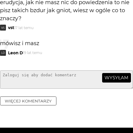
erudycja, jak nie masz nic do powiedzenia to nie
pisz takich bzdur jak gniot, wiesz w ogóle co to
znaczy?
vst
17 lat temu
VS
mówisz i masz
Leon D
19 lat temu
LD
WYSYŁAM
WIĘCEJ KOMENTARZY