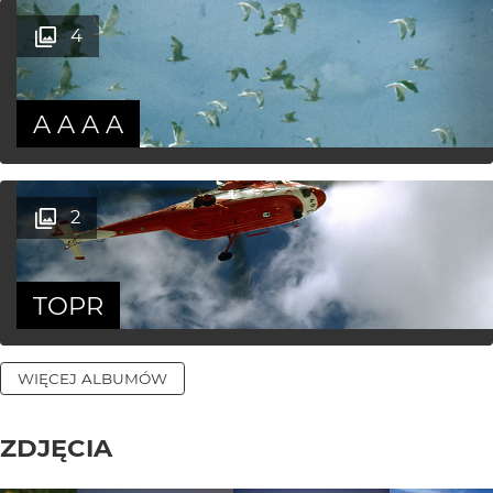
4
A A A A
2
TOPR
WIĘCEJ ALBUMÓW
ZDJĘCIA