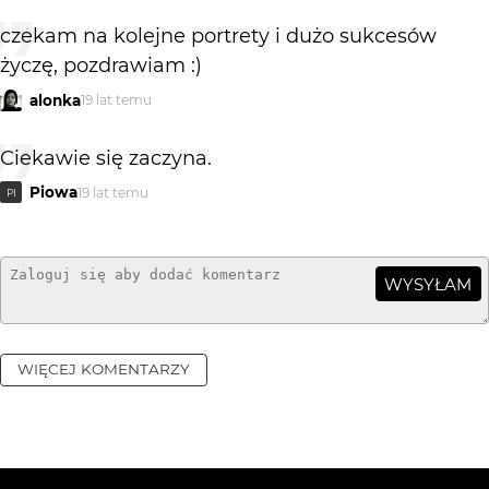
czekam na kolejne portrety i dużo sukcesów
życzę, pozdrawiam :)
alonka
19 lat temu
Ciekawie się zaczyna.
Piowa
19 lat temu
PI
WYSYŁAM
WIĘCEJ KOMENTARZY