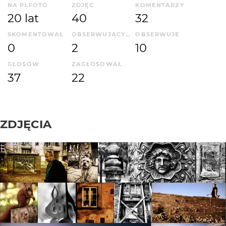
NA PLFOTO
ZDJĘĆ
KOMENTARZY
20 lat
40
32
SKOMENTOWAŁ
OBSERWUJĄCYCH
OBSERWUJE
0
2
10
GŁOSÓW
ZAGŁOSOWAŁ
37
22
ZDJĘCIA