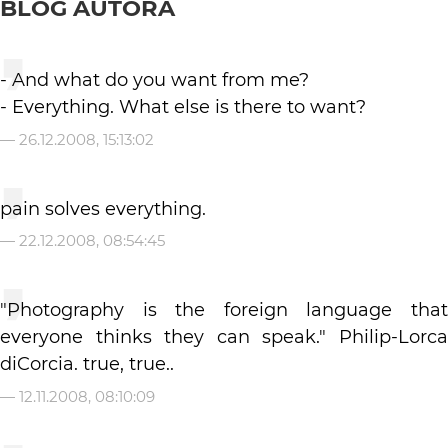
BLOG AUTORA
- And what do you want from me?
- Everything. What else is there to want?
—
26.12.2008, 15:13:02
pain solves everything.
—
22.12.2008, 08:54:45
"Photography is the foreign language that
everyone thinks they can speak." Philip-Lorca
diCorcia. true, true..
—
12.11.2008, 08:10:09