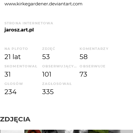
www.kirkegardener.deviantart.com
STRONA INTERNETOWA
jarosz.art.pl
NA PLFOTO
ZDJĘĆ
KOMENTARZY
21 lat
53
58
SKOMENTOWAŁ
OBSERWUJĄCYCH
OBSERWUJE
31
101
73
GŁOSÓW
ZAGŁOSOWAŁ
234
335
ZDJĘCIA