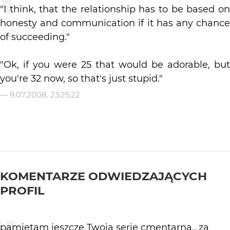
"I think, that the relationship has to be based on
honesty and communication if it has any chance
of succeeding."
"Ok, if you were 25 that would be adorable, but
you're 32 now, so that's just stupid."
—
9.07.2008, 23:25:22
KOMENTARZE ODWIEDZAJĄCYCH
PROFIL
pamiętam jeszcze Twoją serię cmentarną.. za