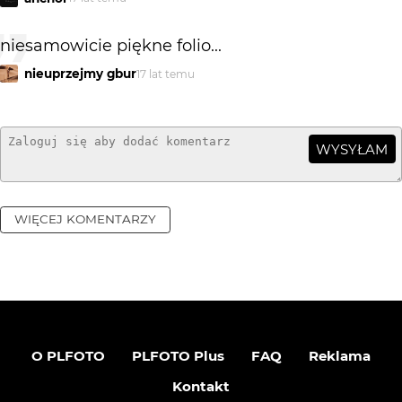
niesamowicie piękne folio...
nieuprzejmy gbur
17 lat temu
WYSYŁAM
WIĘCEJ KOMENTARZY
O PLFOTO
PLFOTO Plus
FAQ
Reklama
Kontakt