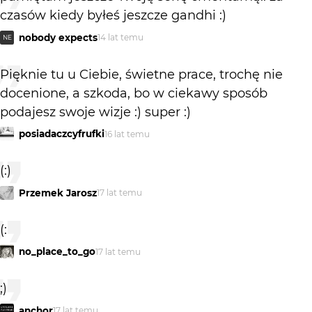
czasów kiedy byłeś jeszcze gandhi :)
nobody expects
14 lat temu
NE
Pięknie tu u Ciebie, świetne prace, trochę nie
docenione, a szkoda, bo w ciekawy sposób
podajesz swoje wizje :) super :)
posiadaczcyfrufki
16 lat temu
(:)
Przemek Jarosz
17 lat temu
(:
no_place_to_go
17 lat temu
;)
anchor
17 lat temu