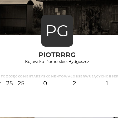
PG
PIOTRRRG
Kujawsko-Pomorskie, Bydgoszcz
OTO
ZDJĘĆ
KOMENTARZY
SKOMENTOWAŁ
OBSERWUJĄCYCH
OBSE
t
25
25
0
2
1