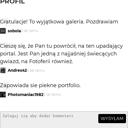
PROFIL
Gratulacje! To wyjątkowa galeria. Pozdrawiam
sobola
3 lat temu
SO
Cieszę się, że Pan tu powrócił, na ten upadający
portal. Jest Pan jedną z najjaśniej świecących
gwiazd, na Fotoferii również.
Andres42
4 lat temu
Zapowiada sie piekne portfolio.
Photomaniac1982
5 lat temu
WYSYŁAM