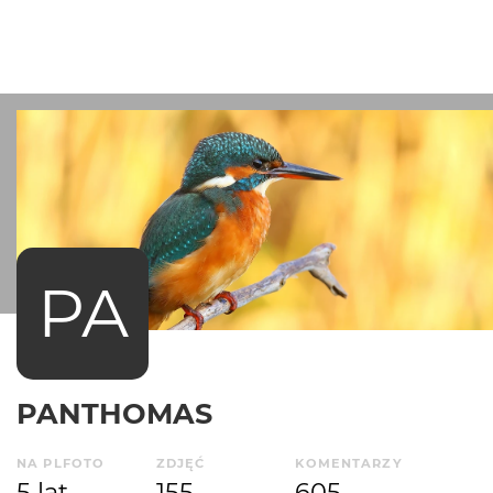
PA
PANTHOMAS
NA PLFOTO
ZDJĘĆ
KOMENTARZY
5 lat
155
605