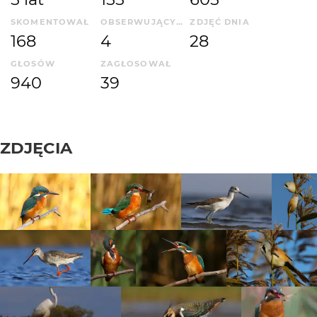
SKOMENTOWAŁ
OBSERWUJĄCYCH
ZDJĘĆ DNIA
168
4
28
GŁOSÓW
ZAGŁOSOWAŁ
940
39
ZDJĘCIA