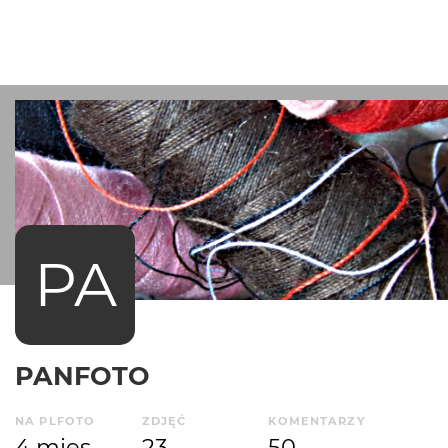
PA
PANFOTO
NA PLFOTO
ZDJĘĆ
KOMENTARZY
4 mies.
23
50