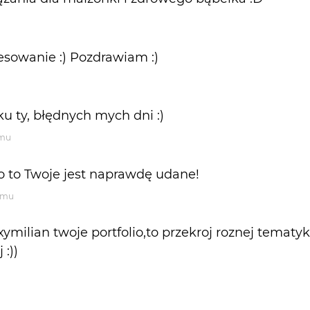
esowanie :) Pozdrawiam :)
ku ty, błędnych mych dni :)
emu
lio to Twoje jest naprawdę udane!
temu
milian twoje portfolio,to przekroj roznej tematyki
 :))