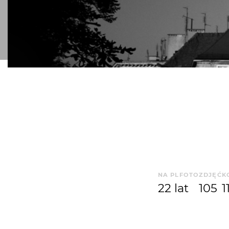
NA PLFOTO
ZDJĘĆ
K
22 lat
105
1