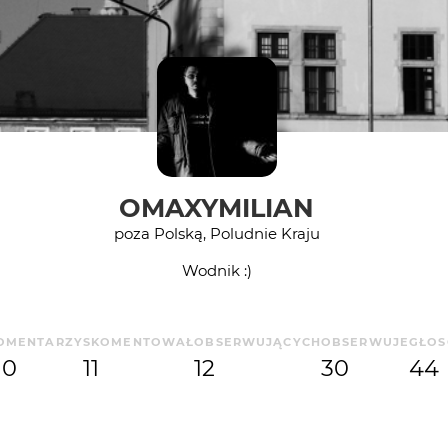
OMAXYMILIAN
poza Polską, Poludnie Kraju
Wodnik :)
OMENTARZY
SKOMENTOWAŁ
OBSERWUJĄCYCH
OBSERWUJE
GŁO
10
11
12
30
44