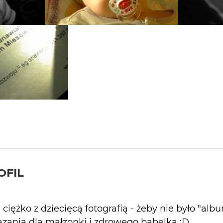
OFIL
e ciężko z dziecięcą fotografią - żeby nie było "al
ązania dla małżonki i zdrowego bąbelka :D