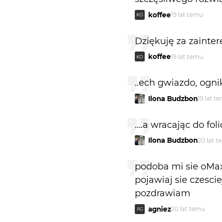
koffee
19 lat temu
KO
Dziękuję za zainter
koffee
19 lat temu
KO
..ech gwiazdo, ogni
Ilona Budzbon
19 lat t
....a wracając do fo
Ilona Budzbon
20 lat 
podoba mi sie oMaxy
pojawiaj sie czesciej
pozdrawiam
agniez
20 lat temu
AG