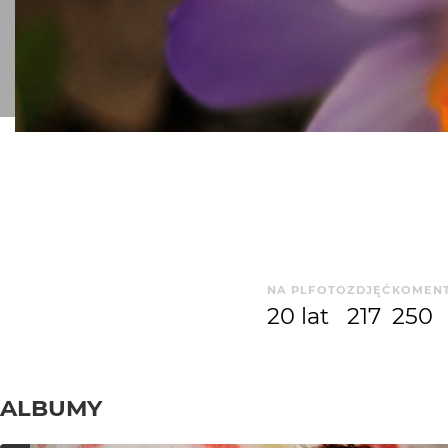
NA PLFOTO
ZDJĘĆ
KOMEN
20 lat
217
250
ALBUMY