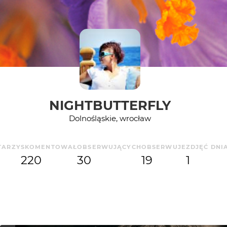
NIGHTBUTTERFLY
Dolnośląskie, wrocław
TARZY
SKOMENTOWAŁ
OBSERWUJĄCYCH
OBSERWUJE
ZDJĘĆ DNI
220
30
19
1