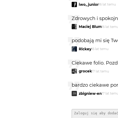
iwo_junior
16 lat temu
Zdrowych i spokojny
Maciej Blum
16 lat tem
podobają mi się Tw
Rickey
16 lat temu
Ciekawe folio. Pozd
grocek
17 lat temu
bardzo ciekawe port
zbigniew-en
17 lat tem
ZB