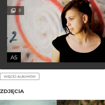
3
A5
WIĘCEJ ALBUMÓW
ZDJĘCIA