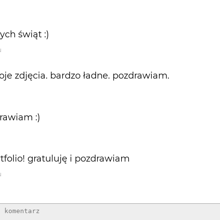
ch świąt :)
u
oje zdjęcia. bardzo ładne. pozdrawiam.
rawiam :)
folio! gratuluję i pozdrawiam
u