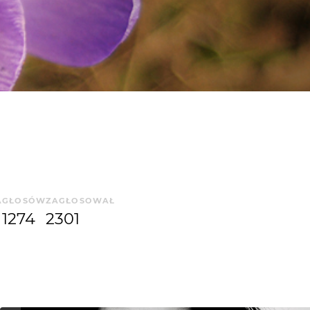
A
GŁOSÓW
ZAGŁOSOWAŁ
1274
2301