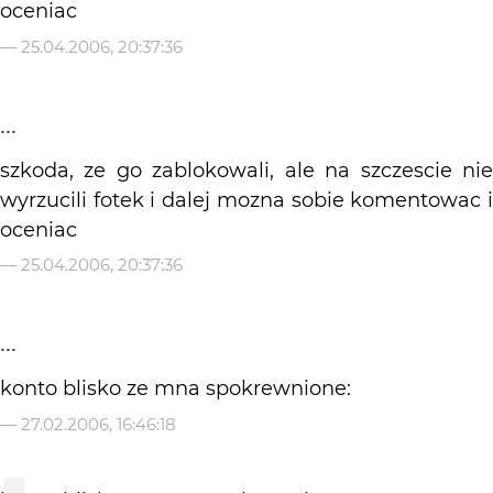
oceniac
—
25.04.2006, 20:37:36
...
szkoda, ze go zablokowali, ale na szczescie nie
wyrzucili fotek i dalej mozna sobie komentowac i
oceniac
—
25.04.2006, 20:37:36
...
konto blisko ze mna spokrewnione:
—
27.02.2006, 16:46:18