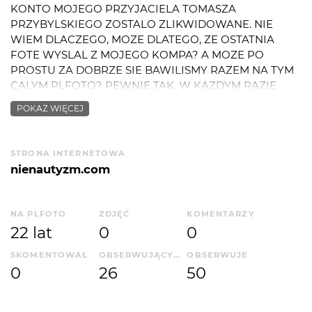
KONTO MOJEGO PRZYJACIELA TOMASZA
PRZYBYLSKIEGO ZOSTALO ZLIKWIDOWANE. NIE
WIEM DLACZEGO, MOZE DLATEGO, ZE OSTATNIA
FOTE WYSLAL Z MOJEGO KOMPA? A MOZE PO
PROSTU ZA DOBRZE SIE BAWILISMY RAZEM NA TYM
CALYM PLFOTO? PEWNIE TAK. W KAZDYM RAZIE
RACZEJ NIE MAM ZAMIARU JUZ TUTAJ ZAMIESZCZAC
POKAŻ WIĘCEJ
NOWYCH ZDJEC, PONIEWAZ NIE JESTEM FANEM
POLICYJNYCH METOD ADMINISTRATOROW TEGO
PORTALU. ROBIE NOWA PRZEGRODKE W FOLIO DLA
STRONA INTERNETOWA
TOMKA PRZYBYLSKIEGO I ODTWORZE MU JEGO
nienautyzm.com
PORTFOLIO WE WLASNYM. I TO BY BYLO NA TYLE
RADOSCI Z PLFOTO. :::::::::::::::::: :::::::::: :::::::::::: :::::::: ::::::::::::: :::::::::::::
:::::::: :::::::: :::::::: :::::::: :::::::::
NA PLFOTO
ZDJĘĆ
KOMENTARZY
nowe foty mozecie ogladac na:
22 lat
0
0
:::::::::: WWW.NIENAUTYZM.COM ::::::::
SKOMENTOWAŁ
OBSERWUJĄCYCH
OBSERWUJE
0
26
50