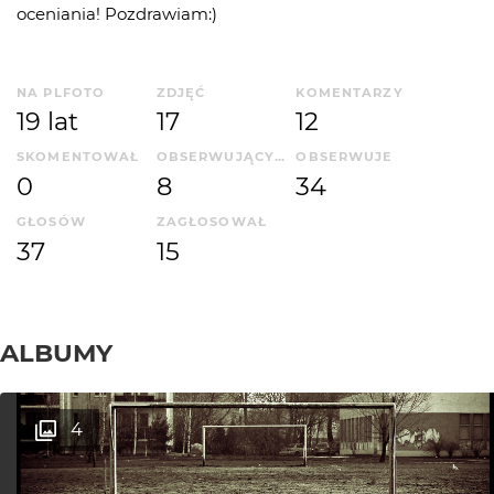
oceniania! Pozdrawiam:)
NA PLFOTO
ZDJĘĆ
KOMENTARZY
19 lat
17
12
SKOMENTOWAŁ
OBSERWUJĄCYCH
OBSERWUJE
0
8
34
GŁOSÓW
ZAGŁOSOWAŁ
37
15
ALBUMY
4