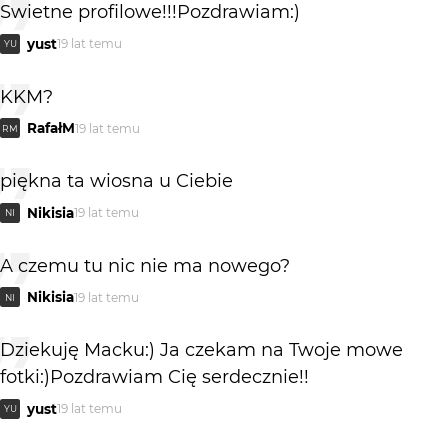
Swietne profilowe!!!Pozdrawiam:)
yust
19 lat temu
YU
KKM?
RafałM
19 lat temu
RM
piękna ta wiosna u Ciebie
Nikisia
19 lat temu
NI
A czemu tu nic nie ma nowego?
Nikisia
19 lat temu
NI
Dziekuję Macku:) Ja czekam na Twoje mowe
fotki:)Pozdrawiam Cię serdecznie!!
yust
19 lat temu
YU