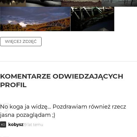
WIĘCEJ ZDJĘĆ
KOMENTARZE ODWIEDZAJĄCYCH
PROFIL
No koga ja widzę... Pozdrawiam również rzecz
jasna pozaglądam ;)
kobysz
19 lat temu
KO