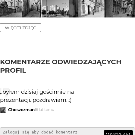
WIĘCEJ ZDJĘĆ
KOMENTARZE ODWIEDZAJĄCYCH
PROFIL
..byłem dzisiaj gościnnie na
prezentacji..pozdrawiam..:)
Choszczman
16 lat temu
WYSYŁAM