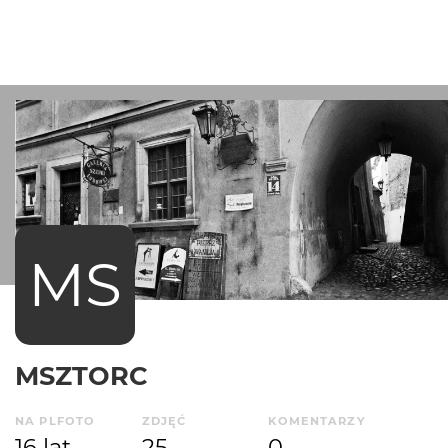
MS
MSZTORC
NA PLFOTO
ZDJĘĆ
KOMENTARZY
16 lat
25
0