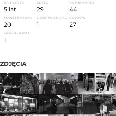
NA PLFOTO
ZDJĘĆ
KOMENTARZY
5 lat
29
44
SKOMENTOWAŁ
OBSERWUJĄCYCH
GŁOSÓW
20
1
27
ZAGŁOSOWAŁ
1
ZDJĘCIA