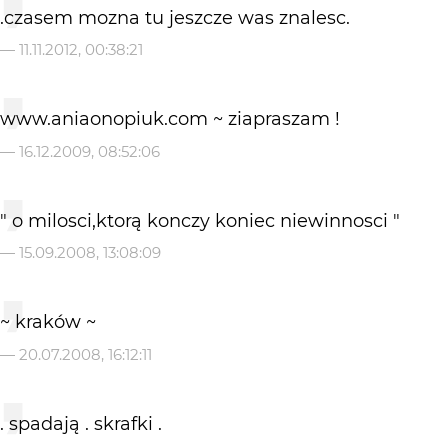
.czasem mozna tu jeszcze was znalesc.
—
11.11.2012, 00:38:21
www.aniaonopiuk.com ~ ziapraszam !
—
16.12.2009, 08:52:06
" o milosci,ktorą konczy koniec niewinnosci "
—
15.09.2008, 13:08:09
~ kraków ~
—
20.07.2008, 16:12:11
. spadają . skrafki .