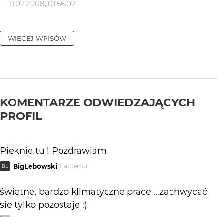
—
11.07.2008, 01:56:07
WIĘCEJ WPISÓW
KOMENTARZE ODWIEDZAJĄCYCH
PROFIL
Pieknie tu ! Pozdrawiam
BigLebowski
8 lat temu
BL
świetne, bardzo klimatyczne prace ...zachwycać
sie tylko pozostaje :)