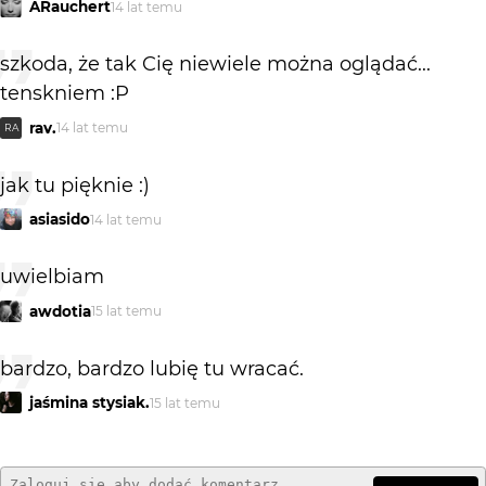
ARauchert
14 lat temu
szkoda, że tak Cię niewiele można oglądać...
tenskniem :P
rav.
14 lat temu
RA
jak tu pięknie :)
asiasido
14 lat temu
uwielbiam
awdotia
15 lat temu
bardzo, bardzo lubię tu wracać.
jaśmina stysiak.
15 lat temu