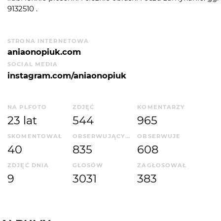
9132510 .
STRONA INTERNETOWA
aniaonopiuk.com
SOCIAL MEDIA
instagram.com/aniaonopiuk
NA PLFOTO
ZDJĘĆ
KOMENTARZY
23 lat
544
965
SKOMENTOWAŁ
OBSERWUJĄCYCH
OBSERWUJE
40
835
608
ZDJĘĆ DNIA
GŁOSÓW
ZAGŁOSOWAŁ
9
3031
383