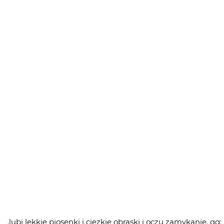
.lubi lekkie piosenki i ciezkie obraski i oczu zamykanie. gg: