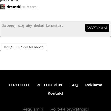
dzemski
20 lat temu
WYSYŁAM
WIĘCEJ KOMENTARZY
O PLFOTO
PLFOTO Plus
FAQ
Reklama
Kontakt
Regulamin
Polityka prywatności