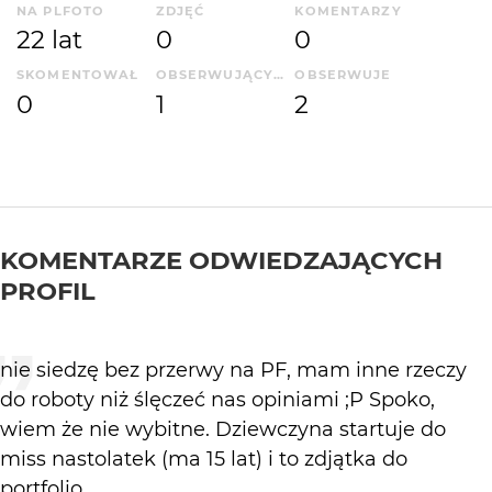
NA PLFOTO
ZDJĘĆ
KOMENTARZY
22 lat
0
0
SKOMENTOWAŁ
OBSERWUJĄCYCH
OBSERWUJE
0
1
2
KOMENTARZE ODWIEDZAJĄCYCH
PROFIL
nie siedzę bez przerwy na PF, mam inne rzeczy
do roboty niż ślęczeć nas opiniami ;P Spoko,
wiem że nie wybitne. Dziewczyna startuje do
miss nastolatek (ma 15 lat) i to zdjątka do
portfolio.