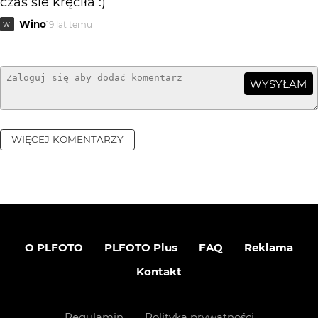
czas sie kręciła :)
Wino
19 lat temu
WI
WYSYŁAM
WIĘCEJ KOMENTARZY
O PLFOTO
PLFOTO Plus
FAQ
Reklama
Kontakt
Regulamin
Polityka prywatności