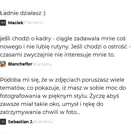
Ładnie działasz :)
Maciek
17 lat temu
MA
jeśli chodzi o kadry - ciągle zadawala mnie coś
nowego i nie lubię rutyny. Jeśli chodzi o ostrość -
czasami zwyczajnie nie interesuje mnie to.
Blancheflor
18 lat temu
Podoba mi się, że w zdjęciach poruszasz wiele
tematów, co pokazuje, iż masz w sobie moc do
fotografowania w pięknym stylu. Życzę abyś
zawsze miał takie oko, umysł i rękę do
zatrzymywania chwili w foto...
Sebastian J.
18 lat temu
SJ