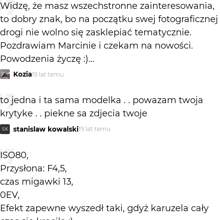
Widzę, że masz wszechstronne zainteresowania,
to dobry znak, bo na początku swej fotograficznej
drogi nie wolno się zasklepiać tematycznie.
Pozdrawiam Marcinie i czekam na nowości.
Powodzenia życzę :)...
Kozia
19 lat temu
to jedna i ta sama modelka . . powazam twoja
krytyke . . piekne sa zdjecia twoje
stanislaw kowalski
19 lat temu
SK
ISO80,
Przysłona: F4,5,
czas migawki 13,
0EV,
Efekt zapewne wyszedł taki, gdyż karuzela cały