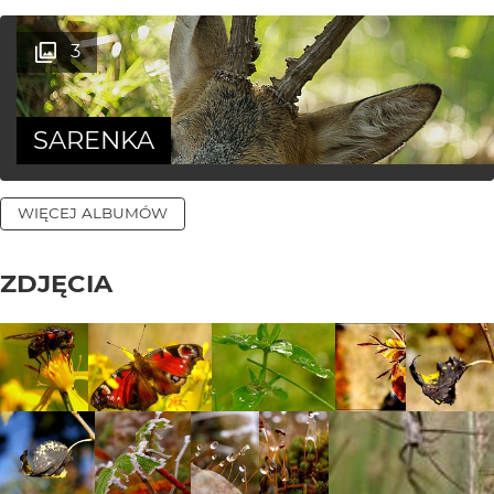
3
SARENKA
WIĘCEJ ALBUMÓW
ZDJĘCIA