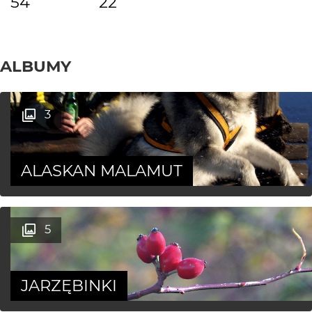
54
22
ALBUMY
3
ALASKAN MALAMUT
5
JARZĘBINKI