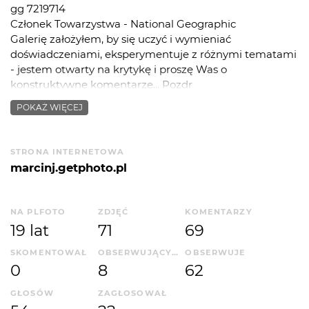
gg 7219714
Członek Towarzystwa - National Geographic
Galerię założyłem, by się uczyć i wymieniać
doświadczeniami, eksperymentuje z różnymi tematami
- jestem otwarty na krytykę i proszę Was o
konstruktywne komentarze... Pozdr
POKAŻ WIĘCEJ
Do pracy: Olympus E-400d
w zastępstwie: Canon a630
STRONA INTERNETOWA
marcinj.getphoto.pl
NA PLFOTO
ZDJĘĆ
KOMENTARZY
19 lat
71
69
SKOMENTOWAŁ
OBSERWUJĄCYCH
OBSERWUJE
0
8
62
GŁOSÓW
ZAGŁOSOWAŁ