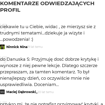
KOMENTARZE ODWIEDZAJĄCYCH
PROFIL
ciekawie tu u Ciebie, widac , ze mierzysz sie z
trudnymi tematami...dziekuje ja wizyte i
...powodzenia! :)
Ninnick Nina
19 lat temu
do Danuska S: Przyjmuję dosć dobrze krytykę i
wynosze z niej pewne lekcje. Dlatego szczerze
przepraszam, za tamten komentarz. To był
nienajlepszy dzień, co oczywiście mnie nie
usprawiedliwia. Doceniam...
Maciej Dąbrowski_
20 lat temu
MD
przykro mi, że nie potrafisz przyjmować krytyki, a