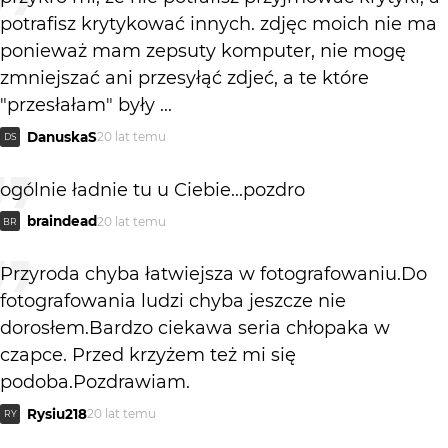
potrafisz krytykować innych. zdjęc moich nie ma
ponieważ mam zepsuty komputer, nie mogę
zmniejszać ani przesyłąć zdjeć, a te które
"przesłałam" były ...
DanuskaS
20 lat temu
DS
ogólnie ładnie tu u Ciebie...pozdro
braindead
20 lat temu
BR
Przyroda chyba łatwiejsza w fotografowaniu.Do
fotografowania ludzi chyba jeszcze nie
dorosłem.Bardzo ciekawa seria chłopaka w
czapce. Przed krzyżem też mi się
podoba.Pozdrawiam.
Rysiu218
20 lat temu
RY