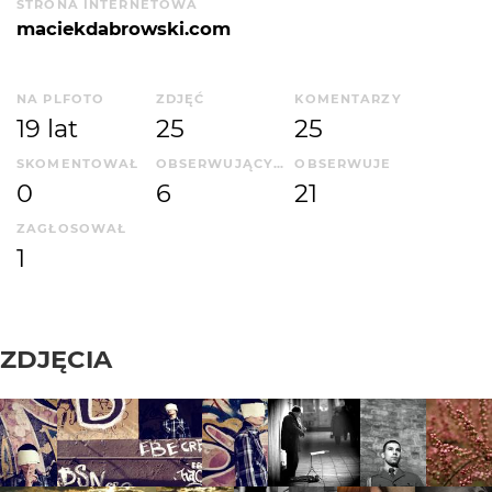
STRONA INTERNETOWA
maciekdabrowski.com
NA PLFOTO
ZDJĘĆ
KOMENTARZY
19 lat
25
25
SKOMENTOWAŁ
OBSERWUJĄCYCH
OBSERWUJE
0
6
21
ZAGŁOSOWAŁ
1
ZDJĘCIA