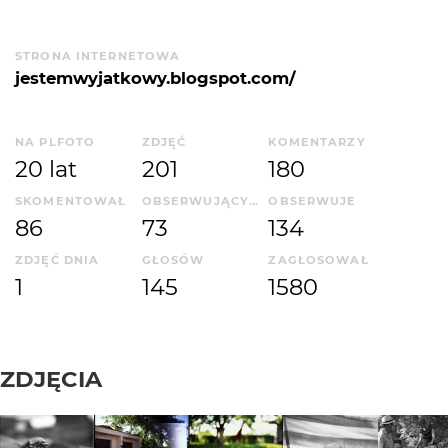
STRONA INTERNETOWA
jestemwyjatkowy.blogspot.com/
NA PLFOTO
ZDJĘĆ
KOMENTARZY
20 lat
201
180
SKOMENTOWAŁ
OBSERWUJĄCYCH
OBSERWUJE
86
73
134
ZDJĘĆ DNIA
GŁOSÓW
ZAGŁOSOWAŁ
1
145
1580
ZDJĘCIA