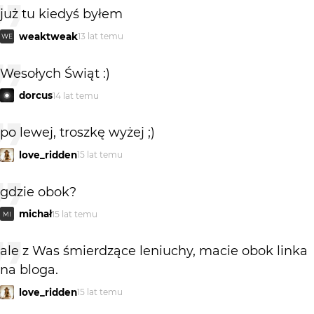
już tu kiedyś byłem
weaktweak
13 lat temu
WE
Wesołych Świąt :)
dorcus
14 lat temu
po lewej, troszkę wyżej ;)
love_ridden
15 lat temu
gdzie obok?
michał
15 lat temu
MI
ale z Was śmierdzące leniuchy, macie obok linka
na bloga.
love_ridden
15 lat temu