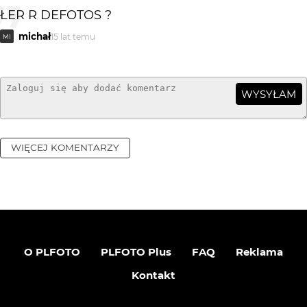
ŁER R DEFOTOS ?
michał
15 lat temu
MI
WYSYŁAM
WIĘCEJ KOMENTARZY
O PLFOTO
PLFOTO Plus
FAQ
Reklama
Kontakt