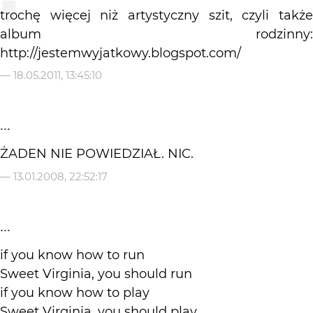
trochę więcej niż artystyczny szit, czyli także
album rodzinny:
http://jestemwyjatkowy.blogspot.com/
—
18.05.2011, 13:45:10
...
ŻADEN NIE POWIEDZIAŁ. NIC.
—
13.01.2008, 22:52:17
...
if you know how to run
Sweet Virginia, you should run
if you know how to play
Sweet Virginia, you should play