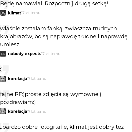
Będę namawiał. Rozpocznij drugą setkę!
klimat
17 lat temu
właśnie zostałam fanką. zwłaszcza trudnych
krajobrazów, bo są naprawdę trudne i naprawdę
umiesz.
nobody expects
17 lat temu
NE
:)
korelacja
17 lat temu
fajne PF:)proste zdjęcia są wymowne:)
pozdrawiam:)
korelacja
17 lat temu
..bardzo dobre fotogrtafie, klimat jest dobry tez