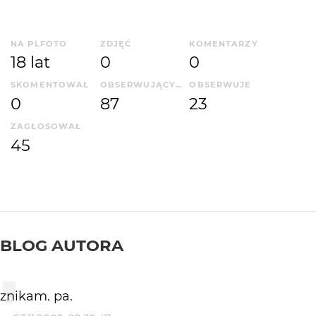
NA PLFOTO
ZDJĘĆ
KOMENTARZY
18 lat
0
0
SKOMENTOWAŁ
OBSERWUJĄCYCH
OBSERWUJE
0
87
23
ZAGŁOSOWAŁ
45
BLOG AUTORA
znikam. pa.