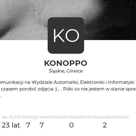
KO
KONOPPO
Śląskie, Gliwice
unikacji na Wydziale Automatki, Elektroniki i Informatyki Po
czasem porobić zdjęcia :)... . Póki co nie jestem w stanie spr
.
NA PLFOTO
ZDJĘĆ
KOMENTARZY
SKOMENTOWAŁ
OBSERWUJE
23 lat
7
7
0
2