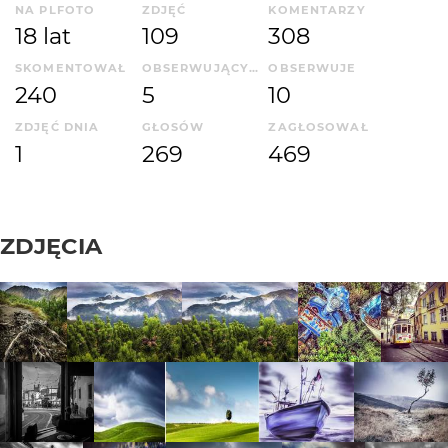
NA PLFOTO
ZDJĘĆ
KOMENTARZY
18 lat
109
308
SKOMENTOWAŁ
OBSERWUJĄCYCH
OBSERWUJE
240
5
10
ZDJĘĆ DNIA
GŁOSÓW
ZAGŁOSOWAŁ
1
269
469
ZDJĘCIA