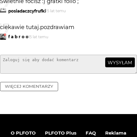
Świetnie focisz :) gratki folio ;
posiadaczcyfrufki
15 lat temu
ciekawie tutaj.pozdrawiam
f a b r o o
15 lat temu
WYSYŁAM
WIĘCEJ KOMENTARZY
O PLFOTO
PLFOTO Plus
FAQ
Reklama