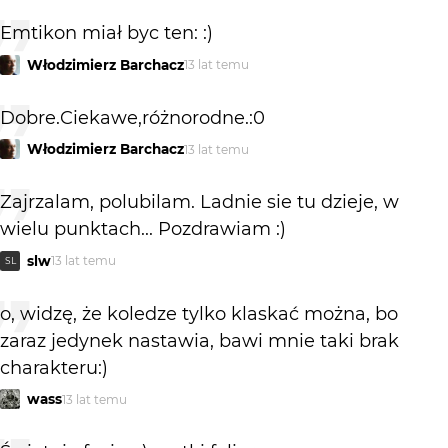
Emtikon miał byc ten: :)
Włodzimierz Barchacz
13 lat temu
Dobre.Ciekawe,różnorodne.:0
Włodzimierz Barchacz
13 lat temu
Zajrzalam, polubilam. Ladnie sie tu dzieje, w
wielu punktach... Pozdrawiam :)
slw
13 lat temu
SL
o, widzę, że koledze tylko klaskać można, bo
zaraz jedynek nastawia, bawi mnie taki brak
charakteru:)
wass
13 lat temu