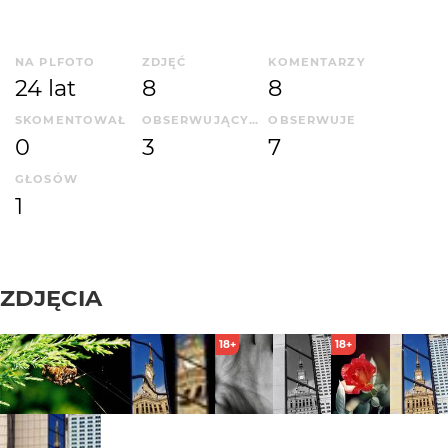
NA PLFOTO
ZDJĘĆ
KOMENTARZY
24 lat
8
8
SKOMENTOWAŁ
OBSERWUJĄCYCH
OBSERWUJE
0
3
7
GŁOSÓW
1
ZDJĘCIA
18+
18+