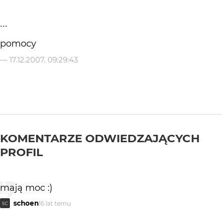
...
pomocy
—
17.12.2007, 09:29:43
KOMENTARZE ODWIEDZAJĄCYCH
PROFIL
mają moc :)
schoen
16 lat temu
SC