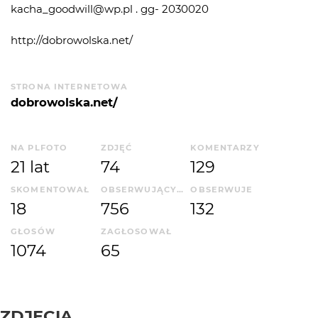
kacha_goodwill@wp.pl . gg- 2030020
http://dobrowolska.net/
STRONA INTERNETOWA
dobrowolska.net/
NA PLFOTO
ZDJĘĆ
KOMENTARZY
21 lat
74
129
SKOMENTOWAŁ
OBSERWUJĄCYCH
OBSERWUJE
18
756
132
GŁOSÓW
ZAGŁOSOWAŁ
1074
65
ZDJĘCIA