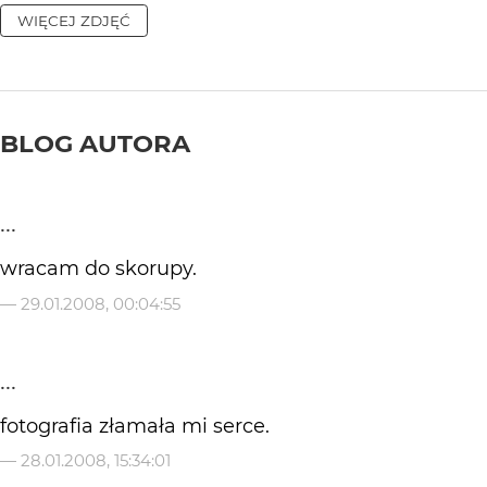
WIĘCEJ ZDJĘĆ
BLOG AUTORA
...
wracam do skorupy.
—
29.01.2008, 00:04:55
...
fotografia złamała mi serce.
—
28.01.2008, 15:34:01