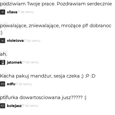
podziwiam Twoje prace. Pozdrawiam serdecznie
vilava
17 lat temu
VI
powalające, zniewalające, mrożące pf! dobranoc
:)
violetova
17 lat temu
VI
ah.
jatomek
17 lat temu
Kacha pakuj mandżur, sesja czeka ;) :P :D
edfu
17 lat temu
ED
ptifurka dowartosciowana jusz????? :)
kolejasz
17 lat temu
KO