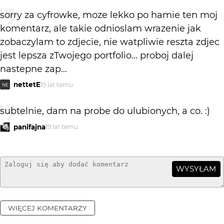
sorry za cyfrowke, moze lekko po hamie ten moj
komentarz, ale takie odnioslam wrazenie jak
zobaczylam to zdjecie, nie watpliwie reszta zdjec
jest lepsza zTwojego portfolio... proboj dalej
nastepne zap...
nettetE
19 lat temu
NE
subtelnie, dam na probe do ulubionych, a co. :)
panifajna
19 lat temu
WYSYŁAM
WIĘCEJ KOMENTARZY