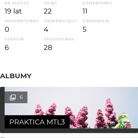
NA PLFOTO
ZDJĘĆ
KOMENTARZY
19 lat
22
11
SKOMENTOWAŁ
OBSERWUJĄCYCH
OBSERWUJE
0
4
5
GŁOSÓW
ZAGŁOSOWAŁ
6
28
ALBUMY
6
PRAKTICA MTL3