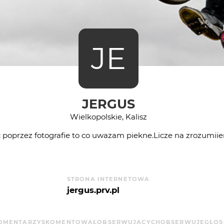
JE
JERGUS
Wielkopolskie, Kalisz
poprzez fotografie to co uwazam piekne.Licze na zrozumiien
STRONA INTERNETOWA
jergus.prv.pl
OMENTARZY
SKOMENTOWAŁ
OBSERWUJĄCYCH
OBSERWUJE
GŁO