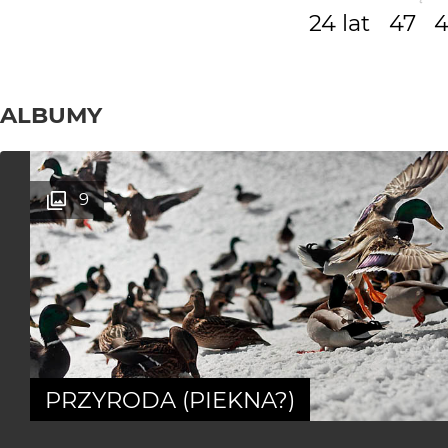
24 lat
47
4
ALBUMY
9
PRZYRODA (PIEKNA?)