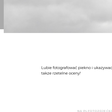
Lubie fotografować piekno i ukazywac 
takze rzetelne oceny!
NA PLFOTO
ZDJĘĆ
K