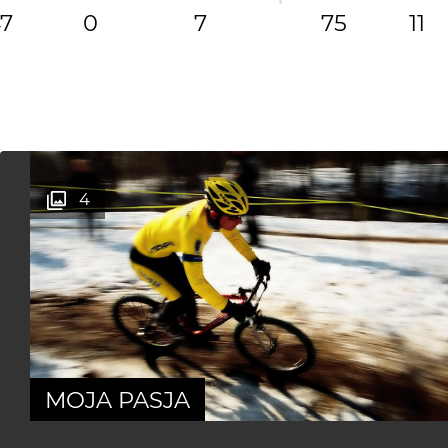
7
0
7
75
11
4
MOJA PASJA