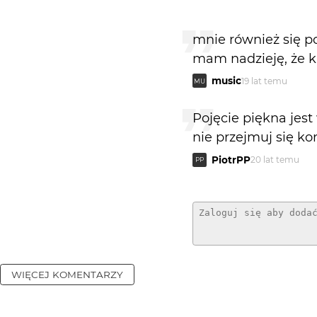
mnie również się p
mam nadzieję, że ki
music
19 lat temu
MU
Pojęcie piękna jest 
nie przejmuj się k
PiotrPP
20 lat temu
PP
WIĘCEJ KOMENTARZY