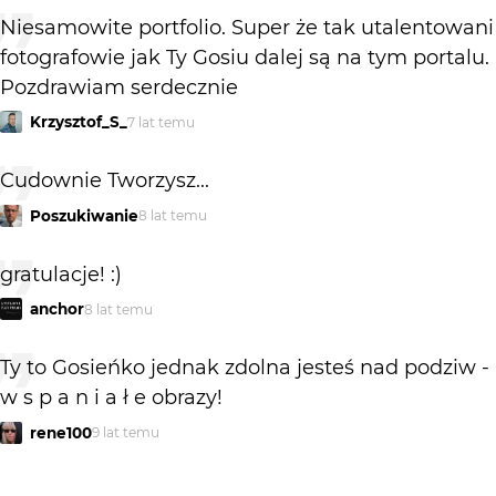
Niesamowite portfolio. Super że tak utalentowani
fotografowie jak Ty Gosiu dalej są na tym portalu.
Pozdrawiam serdecznie
Krzysztof_S_
7 lat temu
Cudownie Tworzysz...
Poszukiwanie
8 lat temu
gratulacje! :)
anchor
8 lat temu
Ty to Gosieńko jednak zdolna jesteś nad podziw -
w s p a n i a ł e obrazy!
rene100
9 lat temu