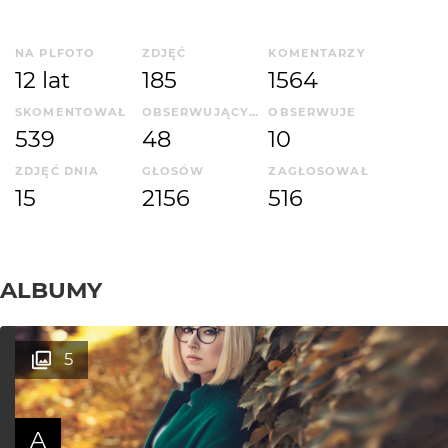
NA PLFOTO
ZDJĘĆ
KOMENTARZY
12 lat
185
1564
SKOMENTOWAŁ
OBSERWUJĄCYCH
OBSERWUJE
539
48
10
ZDJĘĆ DNIA
GŁOSÓW
ZAGŁOSOWAŁ
15
2156
516
ALBUMY
5
A