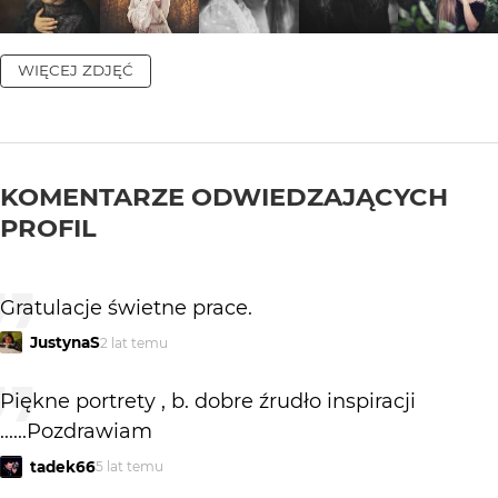
WIĘCEJ ZDJĘĆ
KOMENTARZE ODWIEDZAJĄCYCH
PROFIL
Gratulacje świetne prace.
JustynaS
2 lat temu
Piękne portrety , b. dobre źrudło inspiracji
......Pozdrawiam
tadek66
5 lat temu