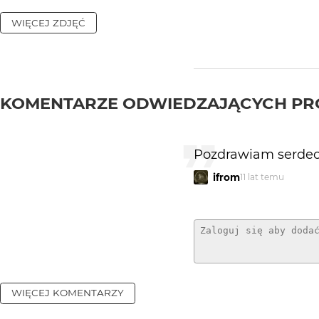
WIĘCEJ ZDJĘĆ
KOMENTARZE ODWIEDZAJĄCYCH PR
Pozdrawiam serdecz
ifrom
11 lat temu
WIĘCEJ KOMENTARZY