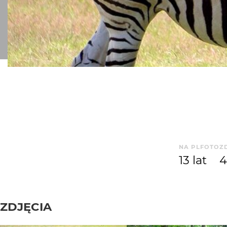
NA PLFOTO
Z
13 lat
4
ZDJĘCIA