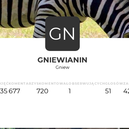
GN
GNIEWIANIN
Gniew
DJĘĆ
KOMENTARZY
SKOMENTOWAŁ
OBSERWUJĄCYCH
GŁOSÓW
ZA
35
677
720
1
51
4