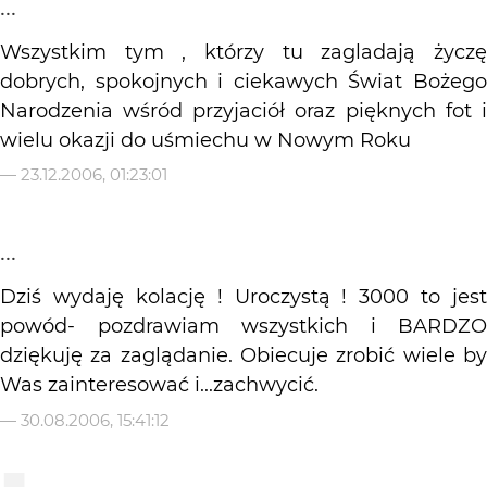
...
Wszystkim tym , którzy tu zagladają życzę
dobrych, spokojnych i ciekawych Świat Bożego
Narodzenia wśród przyjaciół oraz pięknych fot i
wielu okazji do uśmiechu w Nowym Roku
—
23.12.2006, 01:23:01
...
Dziś wydaję kolację ! Uroczystą ! 3000 to jest
powód- pozdrawiam wszystkich i BARDZO
dziękuję za zaglądanie. Obiecuje zrobić wiele by
Was zainteresować i...zachwycić.
—
30.08.2006, 15:41:12