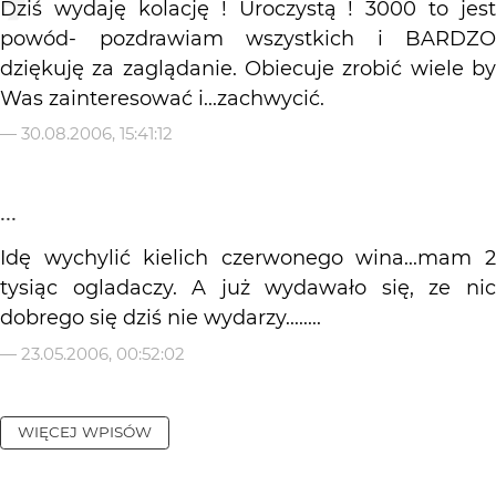
Dziś wydaję kolację ! Uroczystą ! 3000 to jest
powód- pozdrawiam wszystkich i BARDZO
dziękuję za zaglądanie. Obiecuje zrobić wiele by
Was zainteresować i...zachwycić.
—
30.08.2006, 15:41:12
...
Idę wychylić kielich czerwonego wina...mam 2
tysiąc ogladaczy. A już wydawało się, ze nic
dobrego się dziś nie wydarzy........
—
23.05.2006, 00:52:02
WIĘCEJ WPISÓW