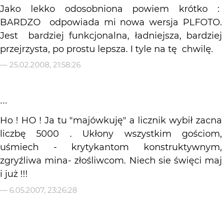
Jako lekko odosobniona powiem krótko :
BARDZO odpowiada mi nowa wersja PLFOTO.
Jest bardziej funkcjonalna, ładniejsza, bardziej
przejrzysta, po prostu lepsza. I tyle na tę chwilę.
—
25.02.2008, 21:58:26
...
Ho ! HO ! Ja tu "majówkuję" a licznik wybił zacna
liczbę 5000 . Ukłony wszystkim gościom,
uśmiech - krytykantom konstruktywnym,
zgryźliwa mina- złośliwcom. Niech sie święci maj
i już !!!
—
6.05.2007, 23:26:28