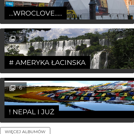
...WROCLOVE.....
5
# AMERYKA ŁACINSKA
6
! NEPAL I JUŻ
WIĘCEJ ALBUMÓW