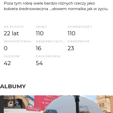
Poza tym robię wiele bardzo różnych rzeczy jako
kobieta średniowieczna ....słowem normalka jak w zyciu.
NA PLFOTO
ZDJĘĆ
KOMENTARZY
22 lat
110
110
SKOMENTOWAŁ
OBSERWUJĄCYCH
OBSERWUJE
0
16
23
GŁOSÓW
ZAGŁOSOWAŁ
42
54
ALBUMY
2