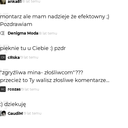
anka81
18 lat temu
montarz ale mam nadzieje że efektowny ;)
Pozdrawiam
Denigma Moda
18 lat temu
pieknie tu u Ciebie :) pzdr
cRska
19 lat temu
CR
"zgryźliwa mina- złośliwcom"???
przecież to Ty walisz złosliwe komentarze...
rcozas
19 lat temu
RC
:) dziekuję
GaudiM
19 lat temu