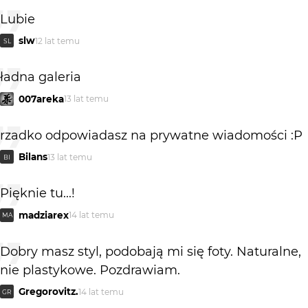
Lubie
slw
12 lat temu
SL
ładna galeria
007areka
13 lat temu
rzadko odpowiadasz na prywatne wiadomości :P
Bilans
13 lat temu
BI
Pięknie tu...!
madziarex
14 lat temu
MA
Dobry masz styl, podobają mi się foty. Naturalne,
nie plastykowe. Pozdrawiam.
Gregorovitz.
14 lat temu
GR