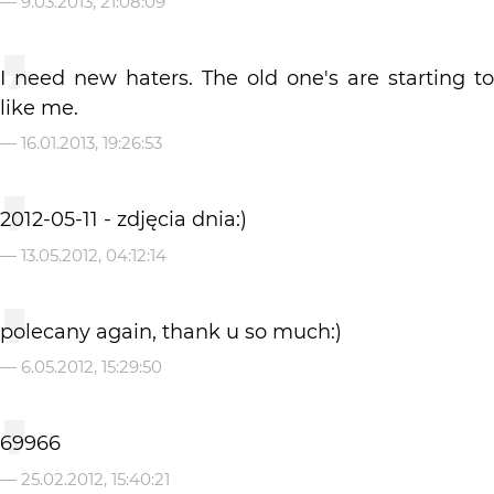
—
9.03.2013, 21:08:09
I need new haters. The old one's are starting to
like me.
—
16.01.2013, 19:26:53
2012-05-11 - zdjęcia dnia:)
—
13.05.2012, 04:12:14
polecany again, thank u so much:)
—
6.05.2012, 15:29:50
69966
—
25.02.2012, 15:40:21