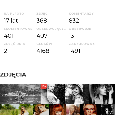
NA PLFOTO
ZDJĘĆ
KOMENTARZY
17 lat
368
832
SKOMENTOWAŁ
OBSERWUJĄCYCH
OBSERWUJE
401
407
13
ZDJĘĆ DNIA
GŁOSÓW
ZAGŁOSOWAŁ
2
4168
1491
ZDJĘCIA
18+