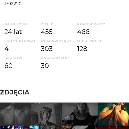
1792220
NA PLFOTO
ZDJĘĆ
KOMENTARZY
24 lat
455
466
SKOMENTOWAŁ
OBSERWUJĄCYCH
OBSERWUJE
4
303
128
GŁOSÓW
ZAGŁOSOWAŁ
60
30
ZDJĘCIA