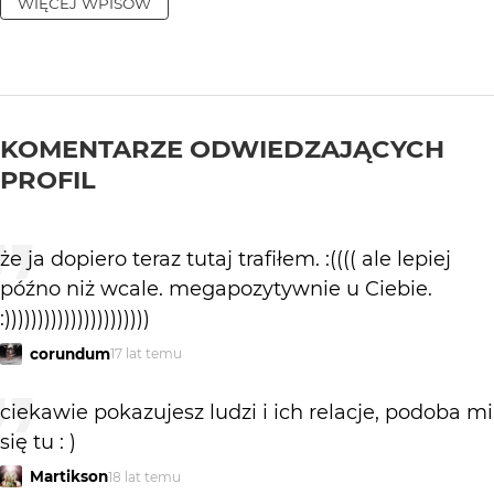
WIĘCEJ WPISÓW
KOMENTARZE ODWIEDZAJĄCYCH
PROFIL
że ja dopiero teraz tutaj trafiłem. :(((( ale lepiej
późno niż wcale. megapozytywnie u Ciebie.
:))))))))))))))))))))))
corundum
17 lat temu
ciekawie pokazujesz ludzi i ich relacje, podoba mi
się tu : )
Martikson
18 lat temu