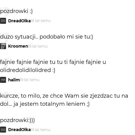
pozdrowki :)
DreadOlka
18 lat temu
DO
duzo sytuacji.. podobało mi sie tu:)
Kroomen
19 lat temu
fajnie fajnie fajnie tu tu ti fajnie fajnie u
olidredolidilolidred :)
halim
19 lat temu
HA
kurcze, to milo, ze chce Wam sie zjezdzac tu na
dol... ja jestem totalnym leniem ;)
pozdrowki:)))
DreadOlka
19 lat temu
DO