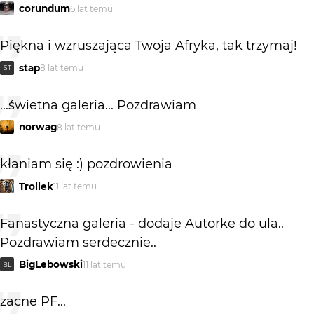
corundum
6 lat temu
Piękna i wzruszająca Twoja Afryka, tak trzymaj!
stap
8 lat temu
ST
...świetna galeria... Pozdrawiam
norwag
8 lat temu
kłaniam się :) pozdrowienia
Trollek
11 lat temu
Fanastyczna galeria - dodaje Autorke do ula..
Pozdrawiam serdecznie..
BigLebowski
11 lat temu
BL
zacne PF...