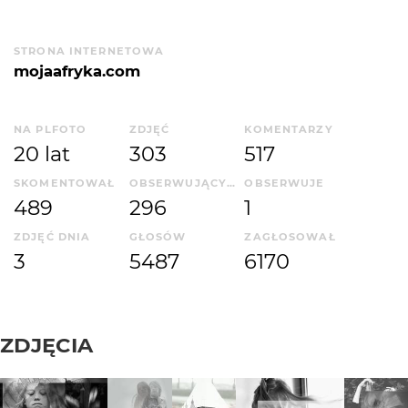
STRONA INTERNETOWA
mojaafryka.com
NA PLFOTO
ZDJĘĆ
KOMENTARZY
20 lat
303
517
SKOMENTOWAŁ
OBSERWUJĄCYCH
OBSERWUJE
489
296
1
ZDJĘĆ DNIA
GŁOSÓW
ZAGŁOSOWAŁ
3
5487
6170
ZDJĘCIA