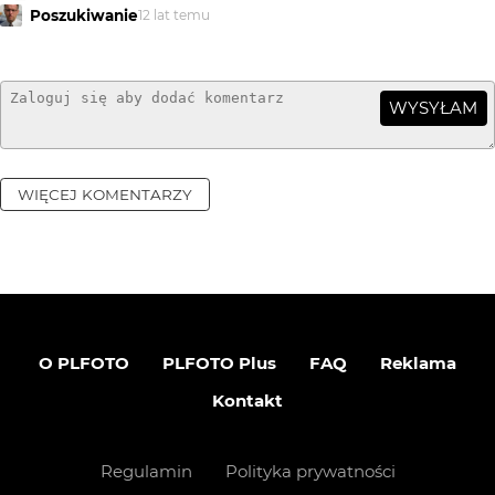
Poszukiwanie
12 lat temu
WYSYŁAM
WIĘCEJ KOMENTARZY
O PLFOTO
PLFOTO Plus
FAQ
Reklama
Kontakt
Regulamin
Polityka prywatności